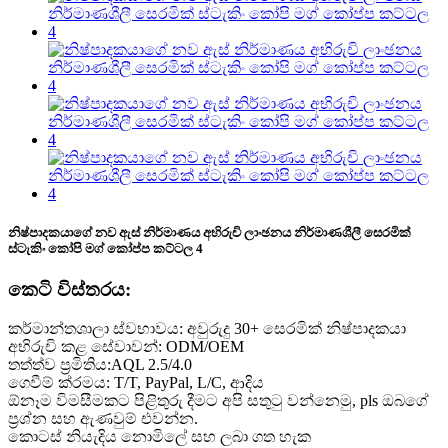
නිෂ්පාදකයාගේ නව ඇස් නිර්මාණය අභිරුචි ලාංඡනය නිර්මාණශීලී සෙරමික්
ස්ටැකිං කෝපි මග් කෝප්ප කට්ටල 4
කෙටි විස්තරය:
කර්මාන්තශාලා ස්වභාවය: අවුරුදු 30+ සෙරමික් නිෂ්පාදකයා
අභිරුචි කළ සේවාවන්: ODM/OEM
තත්ත්ව ප්‍රමිතිය:AQL 2.5/4.0
ගෙවීම් ක්රමය: T/T, PayPal, L/C, ආදිය
ඕනෑම විමසීමකට පිළිතුරු දීමට අපි සතුටු වන්නෙමු, pls ඔබගේ
ප්‍රශ්න සහ ඇණවුම් එවන්න.
කොටස් නියැදිය නොමිලේ සහ ලබා ගත හැක