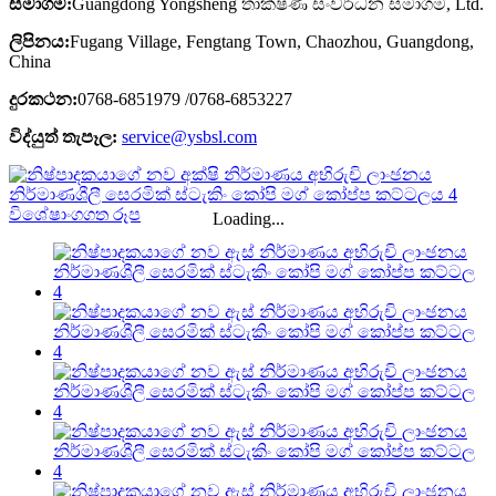
සමාගම:
Guangdong Yongsheng තාක්ෂණ සංවර්ධන සමාගම, Ltd.
ලිපිනය:
Fugang Village, Fengtang Town, Chaozhou, Guangdong,
China
දුරකථන:
0768-6851979 /0768-6853227
විද්යුත් තැපෑල:
service@ysbsl.com
Loading...