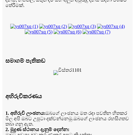
තේරීමක්.
සමාගම් පැතිකඩ
අභිරුචිකරණය
1. අභිරුචි ලාංඡනය:
ඔබගේ ලාංඡනය මත රඳා පවතින හිතකර
මිල අපි ඔබට උපුටා දක්වන්නෙමු.ඔබගේ ලාංඡනය රහසිගතව
තබා ගනු ඇත.
2. මුද්‍රණ ස්ථානය දැනුම් දෙන්න:
ඔබට අවශ්‍ය බව කරුණාකර අපට කියන්න: