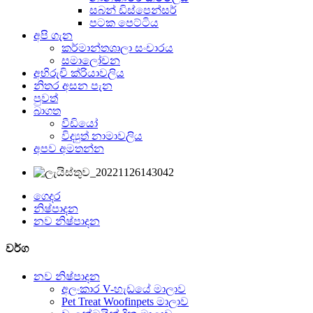
සබන් ඩිස්පෙන්සර්
පටක පෙට්ටිය
අපි ගැන
කර්මාන්තශාලා සංචාරය
සමාලෝචන
අභිරුචි ක්රියාවලිය
නිතර අසන පැන
පුවත්
බාගත
වීඩියෝ
විද්‍යුත් නාමාවලිය
අපව අමතන්න
ගෙදර
නිෂ්පාදන
නව නිෂ්පාදන
වර්ග
නව නිෂ්පාදන
අලංකාර V-හැඩයේ මාලාව
Pet Treat Woofinpets මාලාව