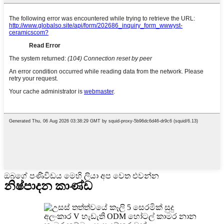
ඔබගේ පණිවිඩය මෙහි ලියා අප වෙත එවන්න
නිෂ්පාදන කාණ්ඩ