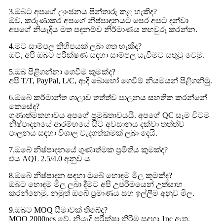
3.ඔබට අපගේ ලාංඡනය පින්තාරු කළ හැකිද?
ඔව්, කරුණාකර අපගේ නිෂ්පාදනයට පෙර අපට දන්වා
අපගේ නියැදිය මත පදනම්ව නිර්මාණය තහවුරු කරන්න.
4.මට සාම්පල කිහිපයක් ලබා ගත හැකිද?
ඔව්, අපි ඔබට පරීක්ෂණ සඳහා සාම්පල යැවීමට සතුටු වෙමු.
5.ඔබ පිළිගන්නා ගෙවීම කුමක්ද?
අපි T/T, PayPal, L/C, ආදී බොහෝ ගෙවීම් නියමයන් පිළිගනිමු.
6.ඔබේ කර්මාන්ත ශාලාව තත්ත්ව පාලනය සහතික කරන්නේ
කෙසේද?
ගුණාත්මකභාවය අපගේ ප්‍රමුඛතාවයයි. අපගේ QC සෑම විටම
නිෂ්පාදනයේ ආරම්භයේ සිට අවසානය දක්වා තත්ත්ව
පාලනය සඳහා විශාල වැදගත්කමක් ලබා දෙයි.
7.ඔබේ නිෂ්පාදනයේ ගුණාත්මක ප්‍රමිතිය කුමක්ද?
එය AQL 2.5/4.0 අනුව ය
8.ඔබේ නිෂ්පාදන සඳහා ඔබේ හොඳම මිල කුමක්ද?
ඔබට හොඳම මිල ලබා දීමට අපි උපරිමයෙන් උත්සාහ
කරන්නෙමු. නමුත් ඔබේ ප්‍රමාණය සහ ඉල්ලීම අනුව මිල.
9.ඔබට MOQ සීමාවක් තිබේද?
MOQ 2000pcs වේ, නියැදි පරීක්ෂා කිරීම සඳහා 1pc ඇත.