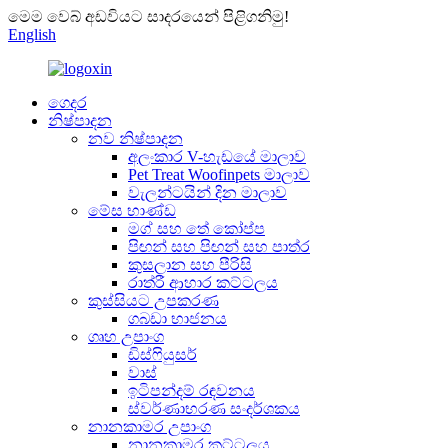
මෙම වෙබ් අඩවියට සාදරයෙන් පිළිගනිමු!
English
ගෙදර
නිෂ්පාදන
නව නිෂ්පාදන
අලංකාර V-හැඩයේ මාලාව
Pet Treat Woofinpets මාලාව
වැලන්ටයින් දින මාලාව
මේස භාණ්ඩ
මග් සහ තේ කෝප්ප
පිඟන් සහ පිඟන් සහ පාත්ර
කුසලාන සහ පීරිසි
රාත්රී ආහාර කට්ටලය
කුස්සියට උපකරණ
ගබඩා භාජනය
ගෘහ උපාංග
ඩිස්ෆියුසර්
වාස්
ඉටිපන්දම් රඳවනය
ස්වර්ණාභරණ සංදර්ශකය
නානකාමර උපාංග
නානකාමර කට්ටලය