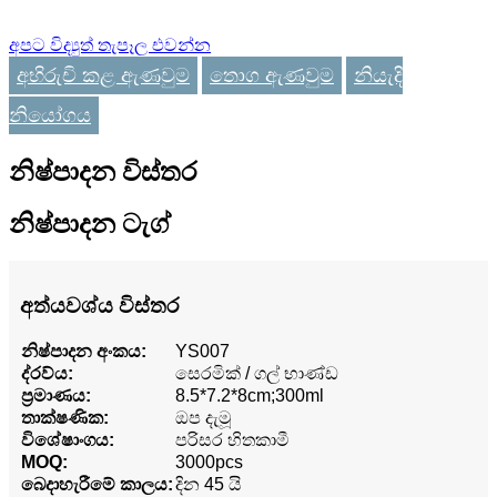
අපට විද්‍යුත් තැපෑල එවන්න
අභිරුචි කළ ඇණවුම
තොග ඇණවුම
නියැදි
නියෝගය
නිෂ්පාදන විස්තර
නිෂ්පාදන ටැග්
අත්යවශ්ය විස්තර
නිෂ්පාදන අංකය:
YS007
ද්රව්ය:
සෙරමික් / ගල් භාණ්ඩ
ප්‍රමාණය:
8.5*7.2*8cm;300ml
තාක්ෂණික:
ඔප දැමූ
විශේෂාංගය:
පරිසර හිතකාමී
MOQ:
3000pcs
බෙදාහැරීමේ කාලය:
දින 45 යි