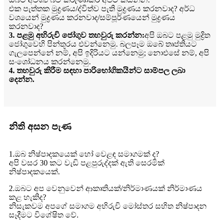
එක පැත්තක මුද්‍රණය/ද්විත්ව පැති මුද්‍රණය කරනවාද? අර්ධ
වශයෙන් මුද්‍රණය කරනවාද/සම්පූර්ණයෙන් මුද්‍රණය
කරනවාද?
3. පළමු අභිරුචි ජෝගුව තහවුරු කරන්න:
අපි ඔබට පළමු මුද්‍රිත
ජෝගුවෙහි පින්තූරය එවන්නෙමු. බලපෑම ඔබේ තෘප්තියට
ගැලපෙන්නේ නම්, අපි ඉදිරියට යන්නෙමු; නොඑසේ නම්, අපි
සංශෝධනය කරන්නෙමු.
4. තහවුරු කිරීම සඳහා පාරිභෝගිකයින්ට සාම්පල ලබා
දෙන්න.
නිති අසන පැණ
1.ඔබ නිෂ්පාදකයෙක් හෝ වෙළඳ සමාගමක් ද?
අපි වසර 30 කට වැඩි පළපුරුද්දක් ඇති සෙරමික්
නිෂ්පාදකයෙක්.
2.ඔබට අප වෙනුවෙන් ආකෘතියක්/නිර්මාණයක් නිර්මාණය
කළ හැකිද?
නිසැකවම අපගේ සමාගම අභිරුචි මෝස්තර සහිත නිෂ්පාදන
සෑදීමට විශේෂිත වේ.