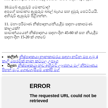
10.ඔබේ ඇසුරුම් මොනවාද?
අපගේ සාමාන්‍ය ඇසුරුම බබල් බෑගය සහ දුඹුරු පෙට්ටියයි.
අභිරුචි ඇසුරුම් පිළිගන්න.
11. මහා පරිමාණ නිෂ්පාදනය/නියැදීම සඳහා කොපමණ
කාලයක්?
සාමාන්යයෙන් නිෂ්පාදනය සඳහා දින 45-60 ක් සහ නියැදීම
සඳහා දින 15-20 ක් ගතවේ
කලින්:
නිෂ්පාදකයා නානකාමරය සඳහා නවීන ඔප දැමූ 4
කෑලි සෙරමික් නාන කට්ටල උපාංග
ඊළඟ:
නිෂ්පාදකයා නව අභිරුචි ලාංඡනය මල් නිර්මාණය
පිඟන් මැටි ගොඩගැසීමේ කෝපි මග්