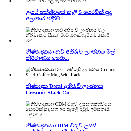
උසස් තත්ත්වයේ කෑලි 5 සෙරමික් සුදු
අලංකාර එදිරිව...
නිෂ්පාදකයා නව අභිරුචි ලාංඡනය මල්
නිර්මාණය සෙරා...
නිෂ්පාදක Decal අභිරුචි ලාංඡනය
Ceramic Stack Co...
නිෂ්පාදකයා ODM වගුව උසස්