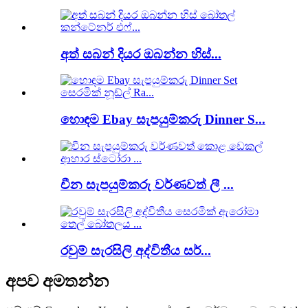
අත් සබන් දියර ඔබන්න හිස්...
හොඳම Ebay සැපයුම්කරු Dinner S...
චීන සැපයුම්කරු වර්ණවත් ලී ...
රවුම් සැරසිලි අද්විතීය සර්...
අපව අමතන්න