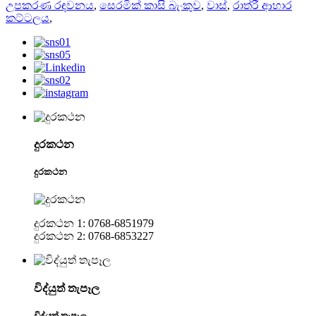
උපකරණ රඳවනය
,
සෙරමික් කාසි බැංකුව
,
වාස්
,
රාත්රී ආහාර
කට්ටලය
,
දුරකථන
දුරකථන
දුරකථන 1: 0768-6851979
දුරකථන 2: 0768-6853227
විද්යුත් තැපෑල
විද්යුත් තැපෑල