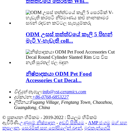
තත්ත්වයේ සෙරමික් Whi...
ODM උසස් තත්ත්වයේ කෑලි 5 පිඟන්
මැටි V-හැඩැති coll...
නිෂ්පාදකයා ODM Pet Food
Accessories Cut Decal...
විද්යුත් තැපෑල:
info@yst-ceramics.com
දුරකථන:
+86-0768-6853227
ලිපිනය:
Fugang Village, Fengtang Town, Chaozhou,
Guangdong, China
© ප්‍රකාශන හිමිකම - 2019-2022 : සියලුම හිමිකම්
ඇවිරිණි.
උණුසුම් නිෂ්පාදන
-
අඩවි සිතියම
-
AMP ජංගම
මග් සහ
කුසලාන
,
සෙරමික් සහ පෝසිලේන් බඳුන්
,
මුළුතැන්ගෙයි