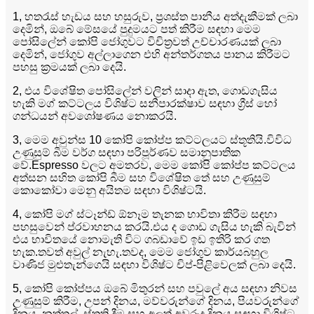
1, හතරැස් හැඩය සහ හසුරුව, ප්‍රශස්ත පානීය අත්දැකීමක් ලබා
දෙමින්, ඔබේ මේසයේ පුදුමයට පත් කිරීම සඳහා මෙම
පෝසිලේන් කෝපි ජෝගුවට විචිත්‍රවත් උච්චාරණයක් ලබා
දෙමින්, ජෝගුව අල්ලාගෙන එහි අන්තර්ගතය පානය කිරීමට
පහසු ක්‍රමයක් ලබා දෙයි.
2, එය විශේෂිත පෝසිලේන් වලින් සාදා ඇත, ගොඩගැසිය
හැකි මග් කට්ටලය විශිෂ්ට සනීපාරක්ෂාව සඳහා ග්‍රීස් හෝ
ගන්ධයන් අවශෝෂණය නොකරයි.
3, මෙම අවුන්ස 10 කෝපි කෝප්ප කට්ටලයට ස්තූතියි.විවිධ
උණුසුම් බීම වර්ග සඳහා පරිපූර්ණව සමානුපාතික
වේ.Espresso වලට අමතරව, මෙම කෝපි කෝප්ප කට්ටලය
අත්සන සහිත කෝපි බීම සහ විශේෂිත තේ සහ උණුසුම්
කොකෝවා මෙනු අයිතම සඳහා විශිෂ්ටයි.
4, කෝපි මග් ස්ටෑන්ඩ් ඕනෑම තැනක භාවිතා කිරීම සඳහා
පහසුවෙන් ප්රවාහනය කරයි.එය ද ගොඩ ගැසිය හැකි බැවින්
එය භාවිතයේ නොමැති විට ගබඩාවේ ඉඩ ඉතිරි කර ගත
හැක.තවත් අවුල් නැහැ.තවද, මෙම ජෝගුව කාර්යබහුල
වාණිජ මුළුතැන්ගෙයි සඳහා විශිෂ්ට චිප්-පිළිවෙලක් ලබා දෙයි.
5, කෝපි කෝප්පය ඔබේ මිතුරන් සහ පවුලේ අය සඳහා නිවස
උණුසුම් කිරීම, උපන් දිනය, මව්වරුන්ගේ දිනය, පියවරුන්ගේ
දිනය, නත්තල්, ස්තුති දීම සහ අලුත් අවුරුදු දිනය සඳහා විශිෂ්ට