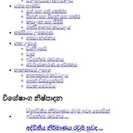
වැලන්ටයින් දින මාලාව
මේස භාණ්ඩ
මග් සහ තේ කෝප්ප
පිඟන් සහ පිඟන් සහ පාත්ර
කුසලාන සහ පීරිසි
රාත්රී ආහාර කට්ටලය
කුස්සියට උපකරණ
ගබඩා භාජනය
ගෘහ උපාංග
ඩිස්ෆියුසර්
වාස්
ඉටිපන්දම් රඳවනය
ස්වර්ණාභරණ සංදර්ශකය
නානකාමර උපාංග
නානකාමර කට්ටලය
සබන් ඩිස්පෙන්සර්
පටක පෙට්ටිය
විශේෂාංග නිෂ්පාදන
අද්විතීය නිර්මාණය රවුම් සුවඳ ...